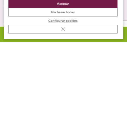
Encimeras de cuarzo
Aceptar
Rechazar todas
Encimeras piedra sinterizada
Configurar cookies
Encimeras mármo
l
Cerrar el banner de cookies RGPD
Encimeras blancas
PIDE PRESUPUESTO
Encimeras negras
Encimeras grises
FACHADAS
Fachadas
Fachada granito
Fachada pizarra
Fachada piedra arenisca
Fachada cuarcita
Fachada piedra caliza