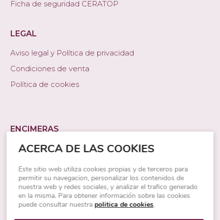
Ficha de seguridad CERATOP
LEGAL
Aviso legal y Política de privacidad
Condiciones de venta
Política de cookies
ENCIMERAS
ACERCA DE LAS COOKIES
Encimeras de cocina
Encimeras de piedra natural
Este sitio web utiliza cookies propias y de terceros para
permitir su navegacion, personalizar los contenidos de
Encimeras granito
nuestra web y redes sociales, y analizar el trafico generado
Encimeras cuarcita
en la misma. Para obtener información sobre las cookies
puede consultar nuestra
politica de cookies
.
Encimeras porcelánicas