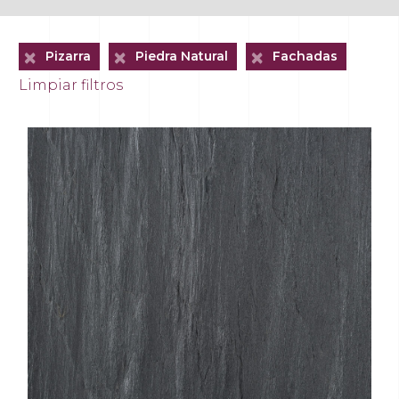
+
+
+
Pizarra
Piedra Natural
Fachadas
Limpiar filtros