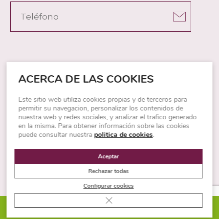
ACERCA DE LAS COOKIES
SOBRE CUPA STONE
Este sitio web utiliza cookies propias y de terceros para
Dossier de prensa
permitir su navegacion, personalizar los contenidos de
nuestra web y redes sociales, y analizar el trafico generado
Sobre Cupa Stone
en la misma. Para obtener información sobre las cookies
puede consultar nuestra
politica de cookies
.
FAQs
Canal de denuncias
Aceptar
Glosario de piedra natural y porcelánico
Rechazar todas
Configurar cookies
CATÁLOGOS
Cerrar el banner de cookies RGPD
PIDE PRESUPUESTO
Kitchen