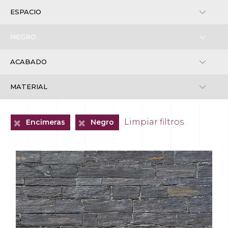
+
+
Limpiar filtros
Encimeras
Negro