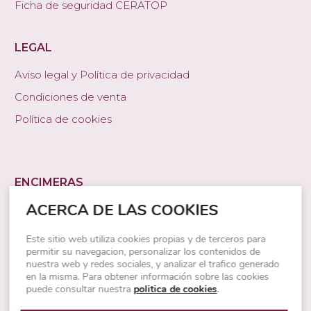
Ficha de seguridad CERATOP
LEGAL
Aviso legal y Política de privacidad
Condiciones de venta
Política de cookies
ENCIMERAS
ACERCA DE LAS COOKIES
Encimeras de cocina
Encimeras de piedra natural
Este sitio web utiliza cookies propias y de terceros para
permitir su navegacion, personalizar los contenidos de
Encimeras granito
nuestra web y redes sociales, y analizar el trafico generado
Encimeras cuarcita
en la misma. Para obtener información sobre las cookies
puede consultar nuestra
politica de cookies
.
Encimeras porcelánicas