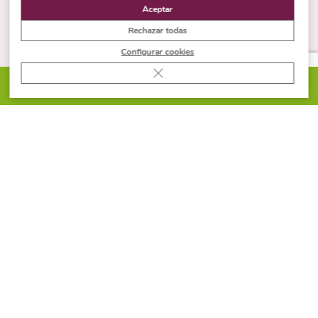
Encimeras de cuarzo
Aceptar
Rechazar todas
Encimeras piedra sinterizada
Configurar cookies
Encimeras mármo
l
Cerrar el banner de cookies RGPD
Encimeras blancas
PIDE PRESUPUESTO
Encimeras negras
Encimeras grises
FACHADAS
Fachadas
Fachada granito
Fachada pizarra
Fachada piedra arenisca
Fachada cuarcita
Fachada piedra caliza