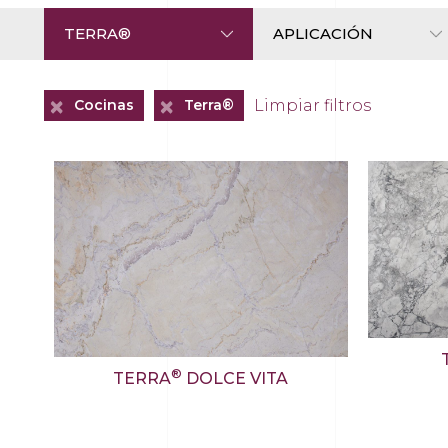
+
+
Limpiar filtros
Cocinas
Terra®
®
TERRA
DOLCE VITA