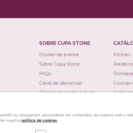
SOBRE CUPA STONE
CATÁL
Dossier de prensa
Kitchen
Sobre Cupa Stone
Piedra na
FAQs
Stonepa
Canal de denuncias
Cocinas 
Glosario de piedra natural y
Catálogo
porcelánico
Sistema
Ficha d
permitir su navegacion, personalizar los contenidos de nuestra web y rede
ltar nuestra
politica de cookies
.