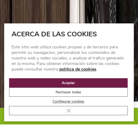
ACERCA DE LAS COOKIES
Este sitio web utiliza cookies propias y de terceros para
permitir su navegacion, personalizar los contenidos de
nuestra web y redes sociales, y analizar el trafico generado
en la misma. Para obtener información sobre las cookies
puede consultar nuestra
politica de cookies
.
Aceptar
Rechazar todas
Configurar cookies
Cerrar el banner de cookies RGPD
PIDE PRESUPUESTO