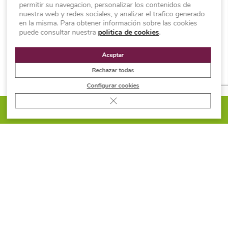
permitir su navegacion, personalizar los contenidos de
azul marino
: ideal para cocinas
nuestra web y redes sociales, y analizar el trafico generado
en la misma. Para obtener información sobre las cookies
modernas y luminosas. Estos colores
puede consultar nuestra
politica de cookies
.
acentúan la frescura del granito blanco.
Aceptar
Rechazar todas
Configurar cookies
Cerrar el banner de cookies RGPD
PIDE PRESUPUESTO