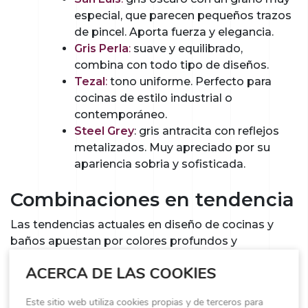
especial, que parecen pequeños trazos
de pincel. Aporta fuerza y elegancia.
Gris Perla
:
suave y equilibrado,
combina con todo tipo de diseños.
Tezal
:
tono uniforme. Perfecto para
cocinas de estilo industrial o
contemporáneo.
Steel Grey
: gris antracita con reflejos
metalizados. Muy apreciado por su
apariencia sobria y sofisticada.
Combinaciones en tendencia
Las tendencias actuales en diseño de cocinas y
baños apuestan por colores profundos y
materiales naturales. El granito blanco y gris se
ACERCA DE LAS COOKIES
adapta perfectamente a estas estéticas:
Este sitio web utiliza cookies propias y de terceros para
Granito blanco + muebles verdes o