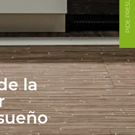
PIDE PRESUPUESTO
de la
r
nsueño