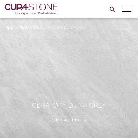
Skip
to
content
CERATOP® DUNA GREY
INICIO
/
PRODUCTOS
/
®
CERATOP
DUNA GREY
VER GALERÍA