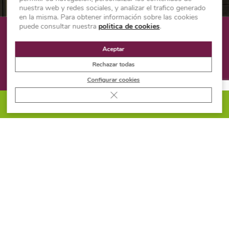
nuestra web y redes sociales, y analizar el trafico generado
en la misma. Para obtener información sobre las cookies
puede consultar nuestra
politica de cookies
.
¿NO ES EL PRODUCTO
Aceptar
QUE BUSCABAS?
Rechazar todas
Configurar cookies
¡Vuelve a intentarlo en nuestro
Cerrar el banner de cookies RGPD
buscador!
PIDE PRESUPUESTO
BUSCADOR
2026 ® Todos los derechos reservados