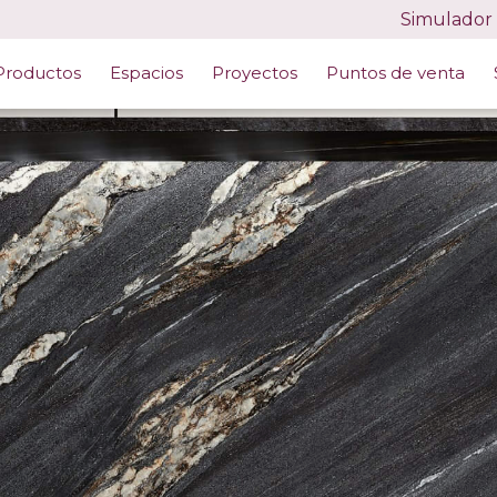
Simulador
DUCTOS
/
SAPIENSTONE KUROCA CASHMERE 4D
Productos
Espacios
Proyectos
Puntos de venta