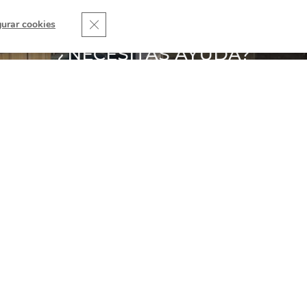
Cerrar el banner de cookies RGPD
gurar cookies
¿NECESITAS AYUDA?
pertos en Piedra Natural te la aclaran sin com
CONTACTA
QUE BUSCABAS?
r!