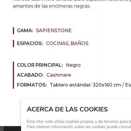
amantes de las
encimeras negras
.
GAMA:
SAPIENSTONE
ESPACIOS:
COCINAS
,
BAÑOS
COLOR PRINCIPAL:
Negro
ACABADO:
Cashmere
FORMATOS:
Tablero estándar: 320x160 cm / Es
ACERCA DE LAS COOKIES
Este sitio web utiliza cookies propias y de terceros para 
Para obtener información sobre las cookies puede consu