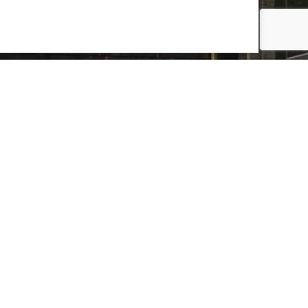
promiso
BUSCADOR