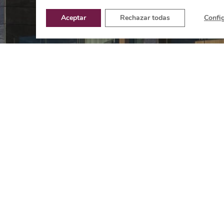
Aceptar
Rechazar todas
Confi
Los ex
¿NO ES EL PRODUCTO 
¡Vuelve a intentarlo en nuestro buscado