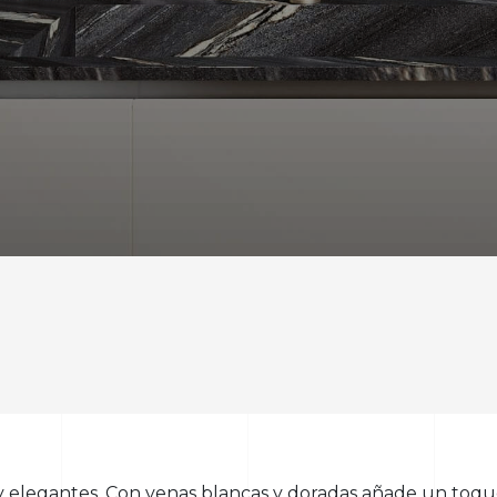
 elegantes. Con venas blancas y doradas añade un toque de