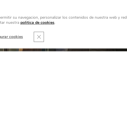
permitir su navegacion, personalizar los contenidos de nuestra web y rede
ltar nuestra
politica de cookies
.
Cerrar el banner de cookies RGPD
gurar cookies
¿NECESITAS AYUDA?
pertos en Piedra Natural te la aclaran sin com
CONTACTA