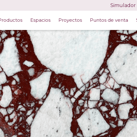
Simulador
DUCTOS
/
MÁRMOL CALACATTA DANTE ROSSO
Productos
Espacios
Proyectos
Puntos de venta