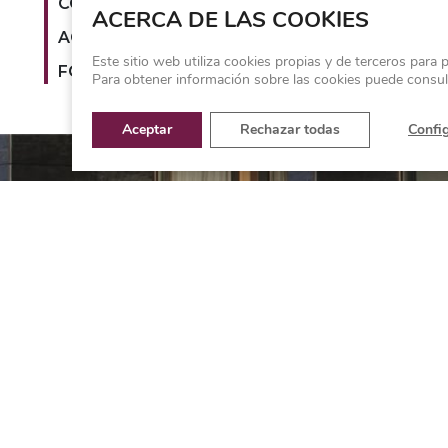
COLOR PRINCIPAL:
Rojo
,
Crema
ACERCA DE LAS COOKIES
ACABADO:
Pulido
Este sitio web utiliza cookies propias y de terceros para 
FORMATOS:
Tabla
Para obtener información sobre las cookies puede consu
Aceptar
Rechazar todas
Confi
Los ex