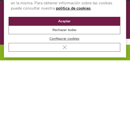
en la misma. Para obtener información sobre las cookies
puede consultar nuestra
politica de cookies
.
¿NO ES EL PRODUCTO
Aceptar
QUE BUSCABAS?
Rechazar todas
¡Vuelve a intentarlo en nuestro
Configurar cookies
Cerrar el banner de cookies RGPD
buscador!
PIDE PRESUPUESTO
BUSCADOR
2026 ® Todos los derechos reservados