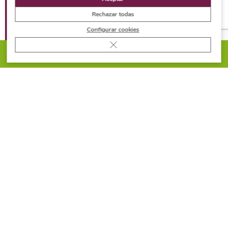
Diseño
/ Moretti Cocinas/AS Interiorista para
Rechazar todas
Casa Decor 2020
Configurar cookies
Cerrar el banner de cookies RGPD
Producto
/ Travertino Avellana
PIDE PRESUPUESTO