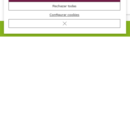
verla”.
Rechazar todas
Configurar cookies
Cerrar el banner de cookies RGPD
PIDE PRESUPUESTO
“Fue un diseño muy particular y excepcional que se
ha trabajado con mucha maestría. Al ser una barra
con curvas y haberla iluminado por su parte inferior,
hace que
una pieza dura y pesada se vea como
ligera y dulce
”.
Las ventajas de la piedra natural
“
Siempre que podemos trabajamos con