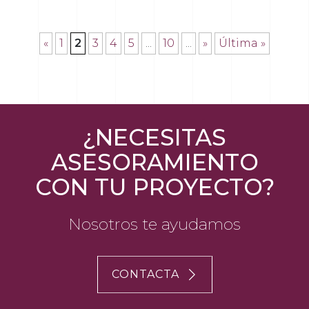
«
1
2
3
4
5
...
10
...
»
Última »
¿NECESITAS
ASESORAMIENTO
CON TU PROYECTO?
Nosotros te ayudamos
CONTACTA