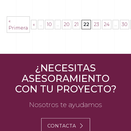
«
«
...
10
...
20
21
22
23
24
...
30
Primera
¿NECESITAS
ASESORAMIENTO
CON TU PROYECTO?
Nosotros te ayudamos
CONTACTA