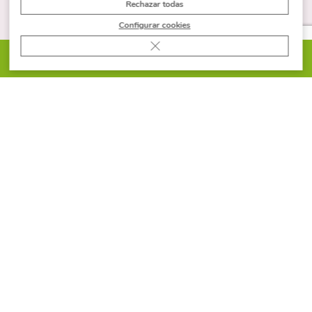
Rechazar todas
Configurar cookies
Cerrar el banner de cookies RGPD
PIDE PRESUPUESTO
SOBRE CUPA STONE
Dossier de prensa
Sobre Cupa Stone
FAQs
Canal de denuncias
Glosario de piedra natural y porcelánico
CATÁLOGOS
Kitchen
Piedra natural